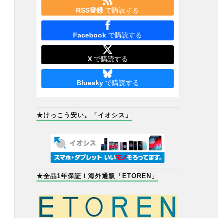
RSS登録
で購読する
Facebook
で購読する
X
で購読する
Bluesky
で購読する
★けっこう安い。「イオシス」
★全品1年保証！海外通販「ETOREN」