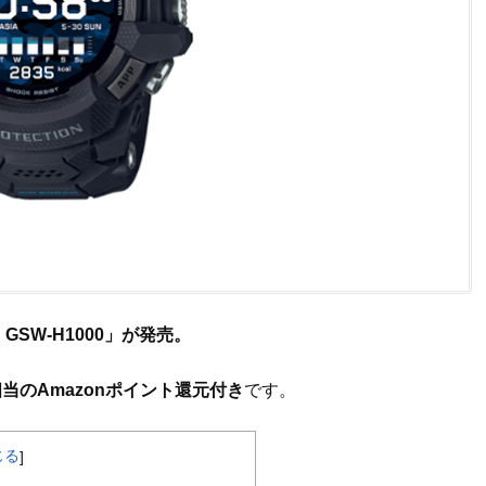
D GSW-H1000」が発売。
相当のAmazonポイント還元付き
です。
じる
]