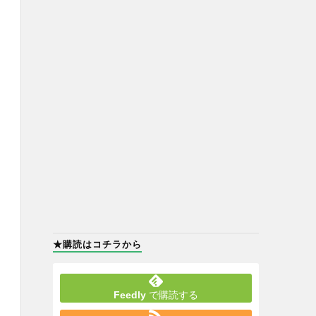
★購読はコチラから
Feedly
で購読する