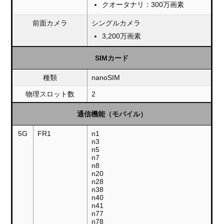
クオータナリ：300万画素
前面カメラ
シングルカメラ
3,200万画素
SIMカード
種類
nanoSIM
物理スロット数
2
通信機能（モバイル）
5G
FR1
n1
n3
n5
n7
n8
n20
n28
n38
n40
n41
n77
n78