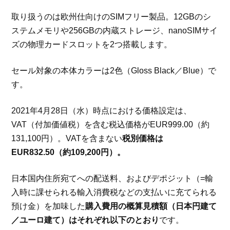
取り扱うのは欧州仕向けのSIMフリー製品。12GBのシ
ステムメモリや256GBの内蔵ストレージ、nanoSIMサイ
ズの物理カードスロットを2つ搭載します。
セール対象の本体カラーは2色（Gloss Black／Blue）で
す。
2021年4月28日（水）時点における価格設定は、
VAT（付加価値税）を含む税込価格がEUR999.00（約
131,100円）。VATを含まない
税別価格は
EUR832.50（約109,200円）。
日本国内住所宛てへの配送料、およびデポジット（=輸
入時に課せられる輸入消費税などの支払いに充てられる
預け金）を加味した
購入費用の概算見積額（日本円建て
／ユーロ建て）はそれぞれ以下のとおり
です。