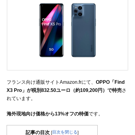
フランス向け通販サイトAmazon.frにて、
OPPO「Find
X3 Pro」が税別832.50ユーロ（約109,200円）で特売
さ
れています。
海外現地向け価格から13%オフの特価
です。
目次を閉じる
記事の目次
[
]