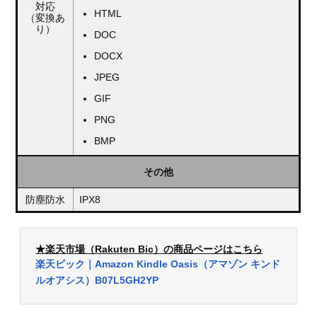
対応
HTML
（変換あ
り）
DOC
DOCX
JPEG
GIF
PNG
BMP
その他
防塵防水
IPX8
★楽天市場（Rakuten Bic）の商品ページはこちら
楽天ビック｜Amazon Kindle Oasis（アマゾン キンド
ルオアシス）B07L5GH2YP