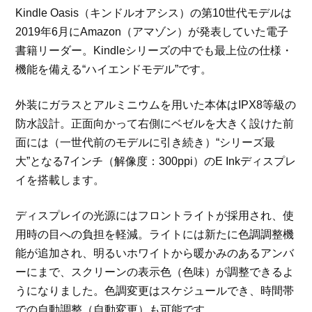
Kindle Oasis（キンドルオアシス）の第10世代モデルは
2019年6月にAmazon（アマゾン）が発表していた電子
書籍リーダー。Kindleシリーズの中でも最上位の仕様・
機能を備える“ハイエンドモデル”です。
外装にガラスとアルミニウムを用いた本体はIPX8等級の
防水設計。正面向かって右側にベゼルを大きく設けた前
面には（一世代前のモデルに引き続き）“シリーズ最
大”となる7インチ（解像度：300ppi）のE Inkディスプレ
イを搭載します。
ディスプレイの光源にはフロントライトが採用され、使
用時の目への負担を軽減。ライトには新たに色調調整機
能が追加され、明るいホワイトから暖かみのあるアンバ
ーにまで、スクリーンの表示色（色味）が調整できるよ
うになりました。色調変更はスケジュールでき、時間帯
での自動調整（自動変更）も可能です。