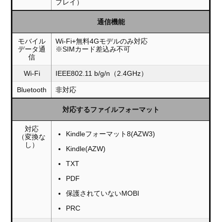
プレイ）
通信機能
モバイル
Wi-Fi+無料4Gモデルのみ対応
データ通
※SIMカード差込み不可
信
Wi-Fi
IEEE802.11 b/g/n（2.4GHz）
Bluetooth
非対応
対応するファイルフォーマット
対応
Kindleフォーマット8(AZW3)
（変換な
し）
Kindle(AZW)
TXT
PDF
保護されていないMOBI
PRC