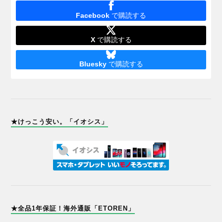
Facebook
で購読する
X
で購読する
Bluesky
で購読する
★けっこう安い。「イオシス」
★全品1年保証！海外通販「ETOREN」