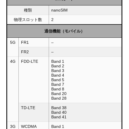
種類
nanoSIM
物理スロット数
2
通信機能（モバイル）
5G
FR1
–
FR2
–
4G
FDD-LTE
Band 1
Band 2
Band 3
Band 4
Band 5
Band 7
Band 8
Band 20
Band 28
TD-LTE
Band 38
Band 40
Band 41
3G
WCDMA
Band 1