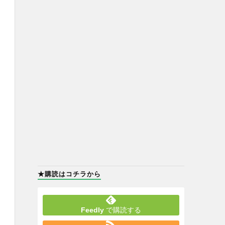
★購読はコチラから
Feedly
で購読する