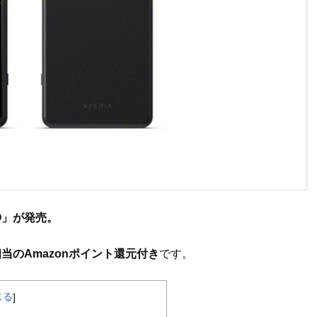
PRO」が発売。
相当のAmazonポイント還元付き
です。
じる
]