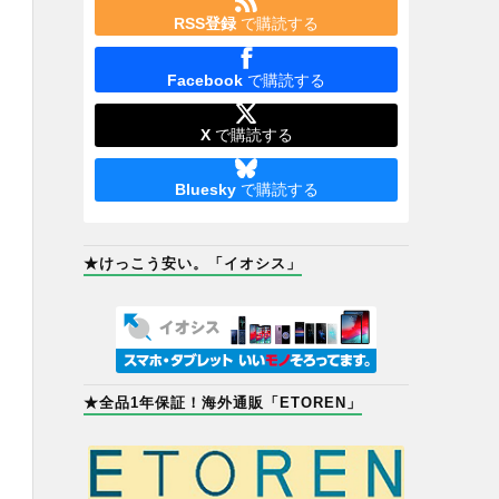
RSS登録
で購読する
Facebook
で購読する
X
で購読する
Bluesky
で購読する
★けっこう安い。「イオシス」
★全品1年保証！海外通販「ETOREN」