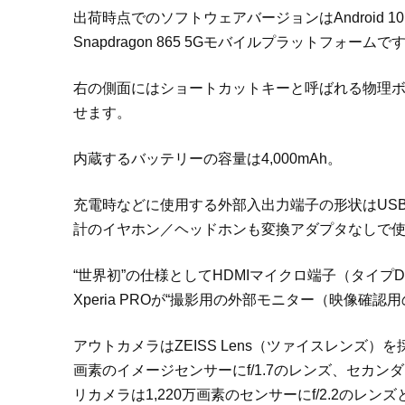
出荷時点でのソフトウェアバージョンはAndroid 10
Snapdragon 865 5Gモバイルプラットフォームで
右の側面にはショートカットキーと呼ばれる物理
せます。
内蔵するバッテリーの容量は4,000mAh。
充電時などに使用する外部入出力端子の形状はUSB 
計のイヤホン／ヘッドホンも変換アダプタなしで
“世界初”の仕様としてHDMIマイクロ端子（タイ
Xperia PROが“撮影用の外部モニター（映像確
アウトカメラはZEISS Lens（ツァイスレンズ）
画素のイメージセンサーにf/1.7のレンズ、セカンダ
リカメラは1,220万画素のセンサーにf/2.2のレン