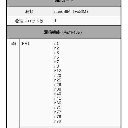
SIMカード
種類
nanoSIM（+eSIM）
物理スロット数
1
通信機能（モバイル）
5G
FR1
n1
n2
n3
n5
n7
n8
n12
n20
n25
n28
n38
n40
n41
n66
n71
n77
n78
n79