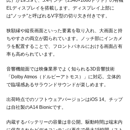
比）が19.5:9で、5.4インチ（2340×1080ドット）の有機
ELディスプレイを搭載します。ディスプレイ上部に
は“ノッチ”と呼ばれるV字型の切り欠き付きです。
狭額縁や縦長画面といった要素を取り入れ、大画面と持
ちやすさの両立が図られています。ノッチ部にインカメ
ラを配置することで、フロントパネルにおける画面占有
率も高められています。
音響機能面では映像業界でよく知られる3D音響技術
「Dolby Atmos（ドルビーアトモス）」に対応。立体的
で臨場感あるサラウンドサウンドが楽しめます。
出荷時点でのソフトウェアバージョンはiOS 14。チップ
は自社製のA14 Bionicです。
内蔵するバッテリーの容量は非公開。駆動時間は端末内
に保存されたビデオコンテンツ再生で最大15時間（スト