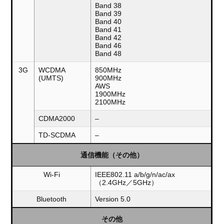
Band 38
Band 39
Band 40
Band 41
Band 42
Band 46
Band 48
3G
WCDMA
850MHz
(UMTS)
900MHz
AWS
1900MHz
2100MHz
CDMA2000
–
TD-SCDMA
–
通信機能（その他）
Wi-Fi
IEEE802.11 a/b/g/n/ac/ax
（2.4GHz／5GHz）
Bluetooth
Version 5.0
その他