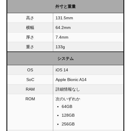
外寸と重量
高さ
131.5mm
横幅
64.2mm
厚さ
7.4mm
重さ
133g
システム
OS
iOS 14
SoC
Apple Bionic A14
RAM
詳細情報なし
ROM
次のいずれか
64GB
128GB
256GB