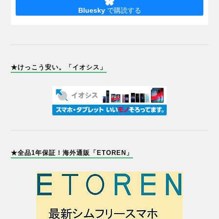
Bluesky
で購読する
★けっこう安い。「イオシス」
★全品1年保証！海外通販「ETOREN」