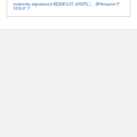
motorola signatureが税別約137,400円に。伊Amazonで
31%オフ