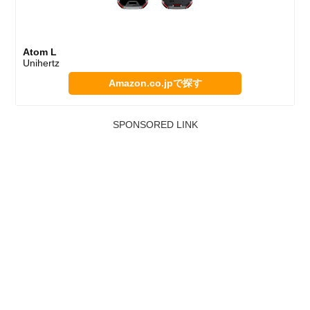
Atom L
Unihertz
Amazon.co.jpで探す
SPONSORED LINK