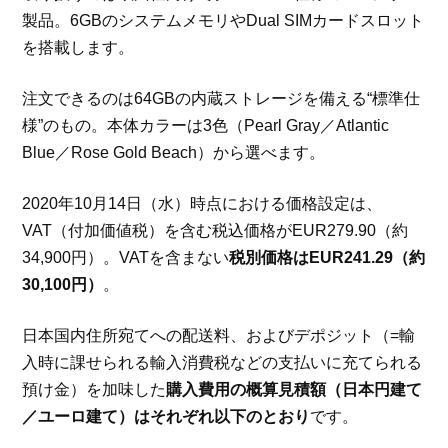
製品。6GBのシステムメモリやDual SIMカードスロット
を搭載します。
注文できるのは64GBの内蔵ストレージを備える“標準仕
様”のもの。本体カラーは3色（Pearl Gray／Atlantic
Blue／Rose Gold Beach）から選べます。
2020年10月14日（水）時点における価格設定は、
VAT（付加価値税）を含む税込価格がEUR279.90（約
34,900円）。VATを含まない
税別価格はEUR241.29（約
30,100円）
。
日本国内住所宛てへの配送料、およびデポジット（=輸
入時に課せられる輸入消費税などの支払いに充てられる
預け金）を加味した
購入費用の概算見積額（日本円建て
／ユーロ建て）はそれぞれ以下のとおり
です。