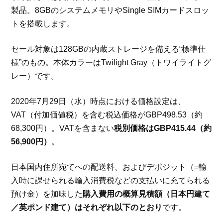
製品。8GBのシステムメモリやSingle SIMカードスロッ
トを搭載します。
セール対象は128GBの内蔵ストレージを備える“標準仕
様”のもの。本体カラーはTwilight Gray（トワイライトグ
レー）です。
2020年7月29日（水）時点における価格設定は、
VAT（付加価値税）を含む税込価格がGBP498.53（約
68,300円）。VATを含まない
税別価格はGBP415.44（約
56,900円）
。
日本国内住所宛てへの配送料、およびデポジット（=輸
入時に課せられる輸入消費税などの支払いに充てられる
預け金）を加味した
購入費用の概算見積額（日本円建て
／英ポンド建て）はそれぞれ以下のとおり
です。