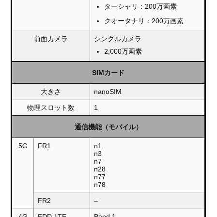
ターシャリ：200万画素
クオータナリ：200万画素
前面カメラ
シングルカメラ
2,000万画素
SIMカード
大きさ
nanoSIM
物理スロット数
1
通信機能（モバイル）
5G
FR1
n1
n3
n7
n28
n77
n78
FR2
–
4G
FDD-LTE
Band 1