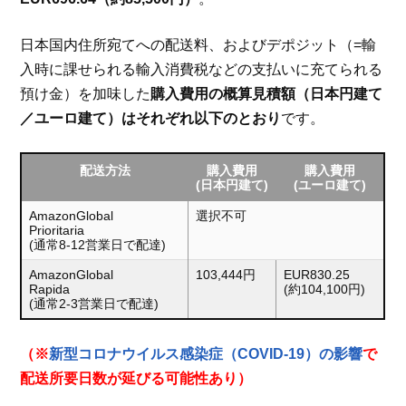
日本国内住所宛てへの配送料、およびデポジット（=輸
入時に課せられる輸入消費税などの支払いに充てられる
預け金）を加味した
購入費用の概算見積額（日本円建て
／ユーロ建て）はそれぞれ以下のとおり
です。
配送方法
購入費用
購入費用
(日本円建て)
(ユーロ建て)
AmazonGlobal
選択不可
Prioritaria
(通常8-12営業日で配達)
AmazonGlobal
103,444円
EUR830.25
Rapida
(約104,100円)
(通常2-3営業日で配達)
（※
新型コロナウイルス感染症（COVID-19）の影響
で
配送所要日数が延びる可能性あり）