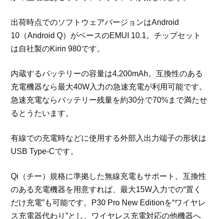
出荷時点でのソフトウェアバージョンはAndroid
10（Android Q）がベースのEMUI 10.1。チップセット
は自社製のKirin 980です。
内蔵するバッテリーの容量は4,200mAh。互換性のある
充電機器なら最大40W入力の急速充電が利用可能です。
急速充電ならバッテリー残量を約30分で70%まで満たせ
るとうたいます。
有線での充電時などに使用する外部入出力端子の形状は
USB Type-Cです。
Qi（チー）規格に準拠した無線充電もサポート。互換性
のある充電機器を用意すれば、最大15W入力での“置く
だけ充電”も可能です。P30 Pro New Editionを“ワイヤレ
ス充電器代わり”とし、ワイヤレス充電対応の他機器へ