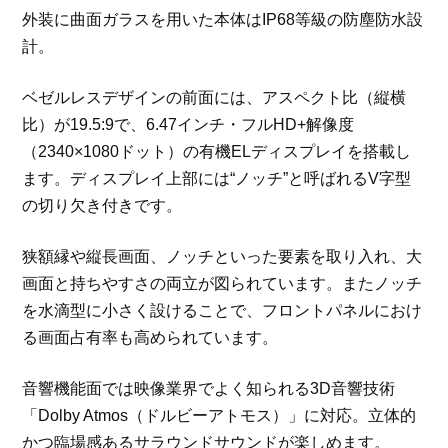
外装に曲面ガラスを用いた本体はIP68等級の防塵防水設
計。
ベゼルレスデザインの前面には、アスペクト比（縦横
比）が19.5:9で、6.47インチ・フルHD+解像度
（2340×1080ドット）の有機ELディスプレイを搭載し
ます。ディスプレイ上部には“ノッチ”と呼ばれるV字型
の切り欠き付きです。
狭額縁や縦長画面、ノッチといった要素を取り入れ、大
画面と持ちやすさの両立が図られています。またノッチ
を水滴型に小さく設けることで、フロントパネルにおけ
る画面占有率も高められています。
音響機能面では映像業界でよく知られる3D音響技術
「Dolby Atmos（ドルビーアトモス）」に対応。立体的
かつ臨場感あるサラウンドサウンドが楽しめます。