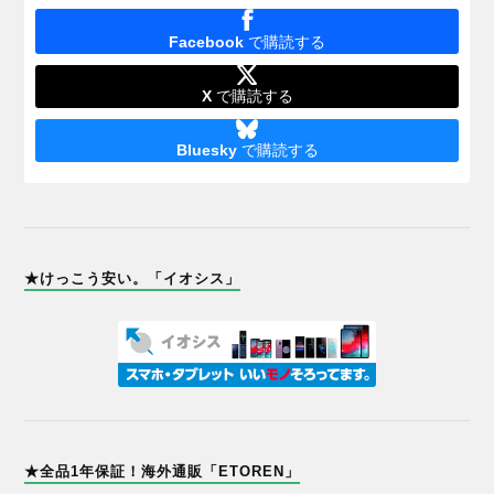
Facebook
で購読する
X
で購読する
Bluesky
で購読する
★けっこう安い。「イオシス」
★全品1年保証！海外通販「ETOREN」