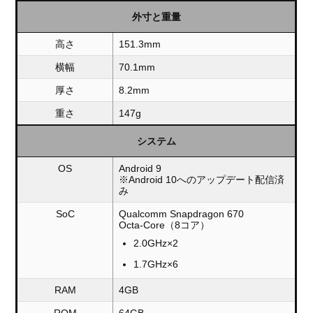
外寸と重量
高さ
151.3mm
横幅
70.1mm
厚さ
8.2mm
重さ
147g
システム
OS
Android 9
※Android 10へのアップデート配信済
み
SoC
Qualcomm Snapdragon 670
Octa-Core（8コア）
2.0GHz×2
1.7GHz×6
RAM
4GB