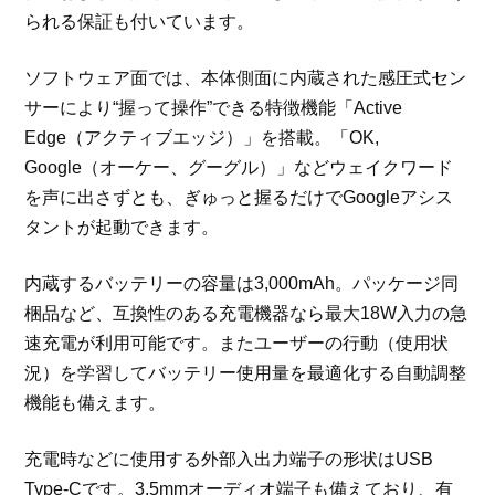
られる保証も付いています。
ソフトウェア面では、本体側面に内蔵された感圧式セン
サーにより“握って操作”できる特徴機能「Active
Edge（アクティブエッジ）」を搭載。「OK,
Google（オーケー、グーグル）」などウェイクワード
を声に出さずとも、ぎゅっと握るだけでGoogleアシス
タントが起動できます。
内蔵するバッテリーの容量は3,000mAh。パッケージ同
梱品など、互換性のある充電機器なら最大18W入力の急
速充電が利用可能です。またユーザーの行動（使用状
況）を学習してバッテリー使用量を最適化する自動調整
機能も備えます。
充電時などに使用する外部入出力端子の形状はUSB
Type-Cです。3.5mmオーディオ端子も備えており、有