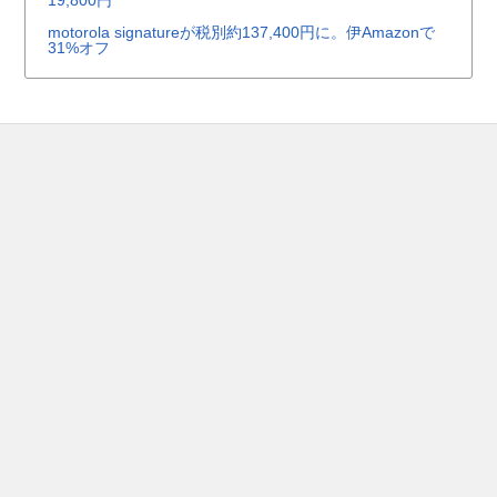
19,800円
motorola signatureが税別約137,400円に。伊Amazonで
31%オフ