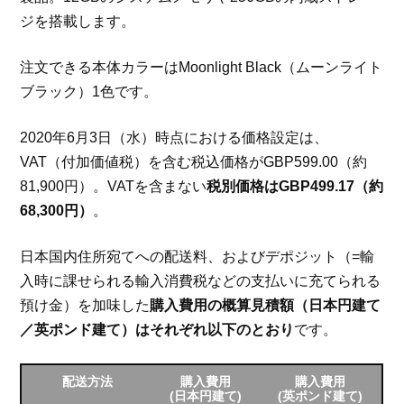
ジを搭載します。
注文できる本体カラーはMoonlight Black（ムーンライト
ブラック）1色です。
2020年6月3日（水）時点における価格設定は、
VAT（付加価値税）を含む税込価格がGBP599.00（約
81,900円）。VATを含まない
税別価格はGBP499.17（約
68,300円）
。
日本国内住所宛てへの配送料、およびデポジット（=輸
入時に課せられる輸入消費税などの支払いに充てられる
預け金）を加味した
購入費用の概算見積額（日本円建て
／英ポンド建て）はそれぞれ以下のとおり
です。
配送方法
購入費用
購入費用
(日本円建て)
(英ポンド建て)