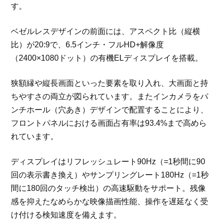
す。
ベゼルレスデザインの前面には、アスペクト比（縦横
比）が20:9で、6.5インチ・フルHD+解像度
（2400×1080ドット）の有機ELディスプレイを搭載。
狭額縁や縦長画面といった要素を取り入れ、大画面と持
ちやすさの両立が図られています。またインカメラをパ
ンチホール（穴あき）デザインで配置することにより、
フロントパネルにおける画面占有率は93.4%まで高めら
れています。
ディスプレイはリフレッシュレート90Hz（=1秒間に90
回の表示書き換え）やサンプリングレート180Hz（=1秒
間に180回のタッチ検出）の高速駆動をサポート。残像
感を抑えたなめらかな映像描画性能、操作を遅延なく受
け付ける検知速度を備えます。