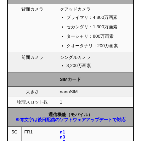
背面カメラ
クアッドカメラ
プライマリ：4,800万画素
セカンダリ：1,300万画素
ターシャリ：800万画素
クオータナリ：200万画素
前面カメラ
シングルカメラ
3,200万画素
SIMカード
大きさ
nanoSIM
物理スロット数
1
通信機能（モバイル）
※青文字は後日配信のソフトウェアアップデートで対応
5G
FR1
n1
n3