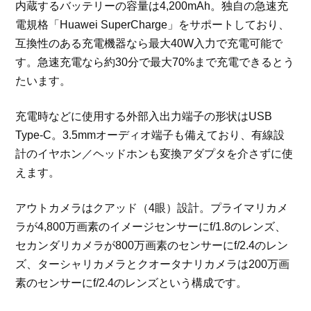
内蔵するバッテリーの容量は4,200mAh。独自の急速充
電規格「Huawei SuperCharge」をサポートしており、
互換性のある充電機器なら最大40W入力で充電可能で
す。急速充電なら約30分で最大70%まで充電できるとう
たいます。
充電時などに使用する外部入出力端子の形状はUSB
Type-C。3.5mmオーディオ端子も備えており、有線設
計のイヤホン／ヘッドホンも変換アダプタを介さずに使
えます。
アウトカメラはクアッド（4眼）設計。プライマリカメ
ラが4,800万画素のイメージセンサーにf/1.8のレンズ、
セカンダリカメラが800万画素のセンサーにf/2.4のレン
ズ、ターシャリカメラとクオータナリカメラは200万画
素のセンサーにf/2.4のレンズという構成です。