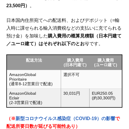
23,500円）
。
日本国内住所宛てへの配送料、およびデポジット（=輸
入時に課せられる輸入消費税などの支払いに充てられる
預け金）を加味した
購入費用の概算見積額（日本円建て
／ユーロ建て）はそれぞれ以下のとおり
です。
配送方法
購入費用
購入費用
(日本円建て)
(ユーロ建て)
AmazonGlobal
選択不可
Prioritaire
(通常8-12営業日で配達)
AmazonGlobal
30,031円
EUR250.05
Eclair
(約30,300円)
(2-3営業日で配達)
（※
新型コロナウイルス感染症（COVID-19）の影響
で
配送所要日数が延びる可能性あり）