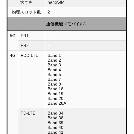
大きさ
nanoSIM
物理スロット数
2
通信機能（モバイル）
5G
FR1
–
FR2
–
4G
FDD-LTE
Band 1
Band 2
Band 3
Band 4
Band 5
Band 7
Band 8
Band 18
Band 19
Band 20
Band 28A
TD-LTE
Band 34
Band 38
Band 39
Band 40
Band 41