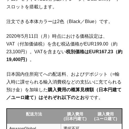
スロットを搭載します。
注文できる本体カラーは2色（Black／Blue）です。
2020年5月11日（月）時点における価格設定は、
VAT（付加価値税）を含む税込価格がEUR199.00（約
23,100円）。VATを含まない
税別価格はEUR167.23（約
19,400円）
。
日本国内住所宛てへの配送料、およびデポジット（=輸
入時に課せられる輸入消費税などの支払いに充てられる
預け金）を加味した
購入費用の概算見積額（日本円建て
／ユーロ建て）はそれぞれ以下のとおり
です。
配送方法
購入費用
購入費用
(日本円建て)
(ユーロ建て)
AmazonGlobal
選択不可