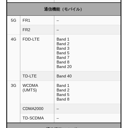
通信機能（モバイル）
5G
FR1
–
FR2
–
4G
FDD-LTE
Band 1
Band 2
Band 3
Band 5
Band 7
Band 8
Band 20
TD-LTE
Band 40
3G
WCDMA
Band 1
(UMTS)
Band 2
Band 5
Band 8
CDMA2000
–
TD-SCDMA
–