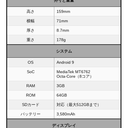
外寸と重量
高さ
159mm
横幅
71mm
厚さ
8.7mm
重さ
178g
システム
OS
Android 9
SoC
MediaTek MT6762
Octa-Core（8コア）
RAM
3GB
ROM
64GB
SDカード
対応（最大512GBまで）
バッテリー
3,580mAh
ディスプレイ