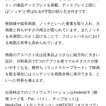
ト）の液晶ディスプレイを搭載。ディスプレイ上部に
は“ノッチ”と呼ばれるV字型の切り欠き付きです。
狭額縁や縦長画面、ノッチといった要素を取り入れ、大
画面と持ちやすさの両立が図られています。またノッチ
を水滴型に小さく設けることで、フロントパネルにおけ
る画面占有率も高められています。
画面のアスペクト比は従来品よりさらに縦方向に大きい
設計。分割表示で2つのアプリを使うマルチタスクが使
いやすくなる、横持ち（ランドスケープモード）で映画
を観る場合にはコンテンツを画面全体に表示できる、と
いった特長を備えます。
出荷時点でのソフトウェアバージョンはAndroid 9（開
発コード名：Pie。パイ）。チップセットは
MediaTek（メディアテック）のMT6762（オクタコア）