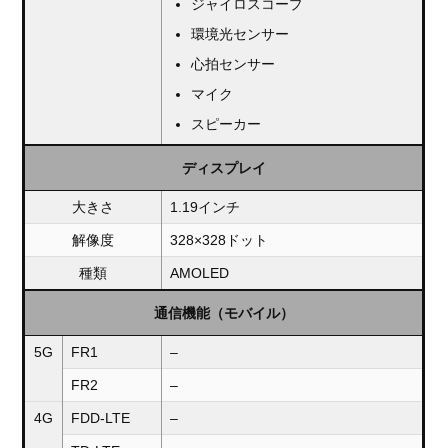
ジャイロスコープ
環境光センサー
心拍センサー
マイク
スピーカー
ディスプレイ
大きさ
1.19インチ
解像度
328×328ドット
種類
AMOLED
通信機能（モバイル）
5G
FR1
–
FR2
–
4G
FDD-LTE
–