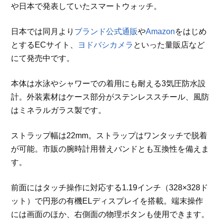
や日本で発表していたスマートウォッチ。
日本では同月より
ブランド公式通販
や
Amazon
をはじめ
とするECサイト、
ヨドバシカメラ
といった量販店など
にて発売中です。
本体は水泳やシャワーでの着用にも耐える3気圧防水設
計。外装素材はケース部分がステンレススチール、風防
はミネラルガラス製です。
ストラップ幅は22mm。ストラップはワンタッチで脱着
が可能。市販の腕時計用替えバンドとも互換性を備えま
す。
前面にはタッチ操作に対応する1.19インチ（328×328ド
ット）で円形の有機ELディスプレイを搭載。端末操作
には画面のほか、右側面の物理ボタンも使用できます。