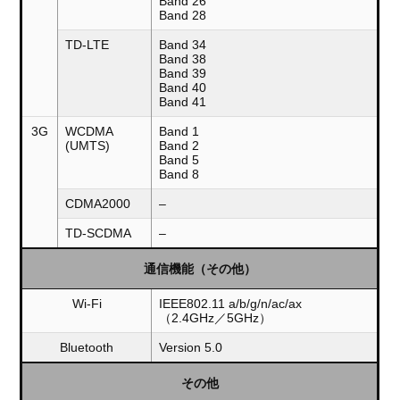
Band 26
Band 28
TD-LTE
Band 34
Band 38
Band 39
Band 40
Band 41
3G
WCDMA
Band 1
(UMTS)
Band 2
Band 5
Band 8
CDMA2000
–
TD-SCDMA
–
通信機能（その他）
Wi-Fi
IEEE802.11 a/b/g/n/ac/ax
（2.4GHz／5GHz）
Bluetooth
Version 5.0
その他