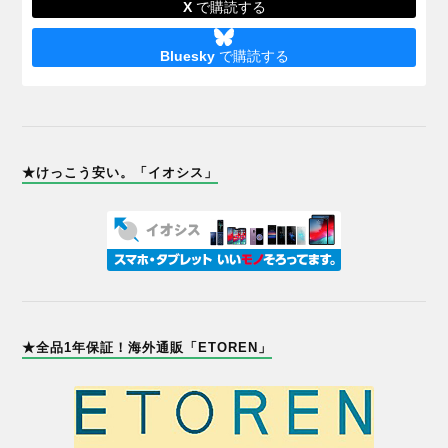
X
で購読する
Bluesky
で購読する
★けっこう安い。「イオシス」
★全品1年保証！海外通販「ETOREN」