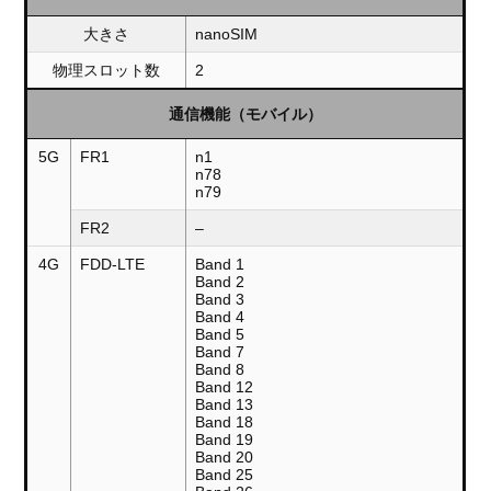
大きさ
nanoSIM
物理スロット数
2
通信機能（モバイル）
5G
FR1
n1
n78
n79
FR2
–
4G
FDD-LTE
Band 1
Band 2
Band 3
Band 4
Band 5
Band 7
Band 8
Band 12
Band 13
Band 18
Band 19
Band 20
Band 25