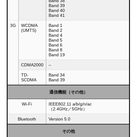
Band 38
Band 39
Band 40
Band 41
3G
WCDMA
Band 1
(UMTS)
Band 2
Band 4
Band 5
Band 6
Band 8
Band 19
CDMA2000
–
TD-
Band 34
SCDMA
Band 39
通信機能（その他）
Wi-Fi
IEEE802.11 a/b/g/n/ac
（2.4GHz／5GHz）
Bluetooth
Version 5.0
その他