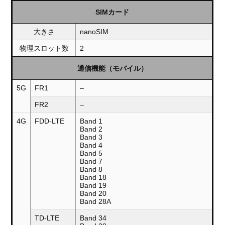
SIMカード
大きさ
nanoSIM
物理スロット数
2
通信機能（モバイル）
5G
FR1
–
FR2
–
4G
FDD-LTE
Band 1
Band 2
Band 3
Band 4
Band 5
Band 7
Band 8
Band 18
Band 19
Band 20
Band 28A
TD-LTE
Band 34