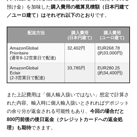
預け金）を加味した
購入費用の概算見積額（日本円建て
／ユーロ建て）はそれぞれ以下のとおり
です。
配送方法
購入費用
購入費用
(日本円建て)
(ユーロ建て)
AmazonGlobal
32,402円
EUR268.78
Prioritaire
(約33,000円)
(通常8-12営業日で配達)
AmazonGlobal
33,785円
EUR280.25
Eclair
(約34,400円)
(2-3営業日で配達)
また上記費用は「個人輸入扱いではない」想定で計算さ
れた内容。輸入時に個人輸入扱いとされればデポジット
の余り分が返金される可能性もあり、
今回の場合だと
800円前後の後日返金（クレジットカードへの返金処
理）も期待
できます。