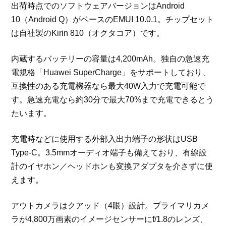
出荷時点でのソフトウェアバージョンはAndroid
10（Android Q）がベースのEMUI 10.0.1。チップセット
は自社製のKirin 810（オクタコア）です。
内蔵するバッテリーの容量は4,200mAh。独自の急速充
電規格「Huawei SuperCharge」をサポートしており、
互換性のある充電機器なら最大40W入力で充電可能で
す。急速充電なら約30分で最大70%まで充電できるとう
たいます。
充電時などに使用する外部入出力端子の形状はUSB
Type-C。3.5mmオーディオ端子も備えており、有線設
計のイヤホン／ヘッドホンも変換アダプタを介さずに使
えます。
アウトカメラはクアッド（4眼）設計。プライマリカメ
ラが4,800万画素のイメージセンサーにf/1.8のレンズ、