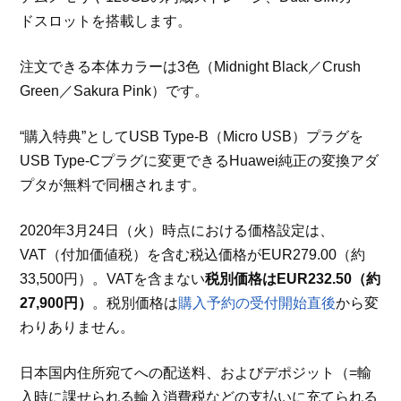
ドスロットを搭載します。
注文できる本体カラーは3色（Midnight Black／Crush
Green／Sakura Pink）です。
“購入特典”としてUSB Type-B（Micro USB）プラグを
USB Type-Cプラグに変更できるHuawei純正の変換アダ
プタが無料で同梱されます。
2020年3月24日（火）時点における価格設定は、
VAT（付加価値税）を含む税込価格がEUR279.00（約
33,500円）。VATを含まない
税別価格はEUR232.50（約
27,900円）
。税別価格は
購入予約の受付開始直後
から変
わりありません。
日本国内住所宛てへの配送料、およびデポジット（=輸
入時に課せられる輸入消費税などの支払いに充てられる