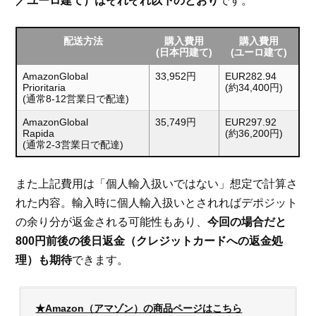
／ユーロ建て）はそれぞれ以下のとおり
です。
配送方法
購入費用
購入費用
(日本円建て)
(ユーロ建て)
AmazonGlobal
33,952円
EUR282.94
Prioritaria
(約34,400円)
(通常8-12営業日で配達)
AmazonGlobal
35,749円
EUR297.92
Rapida
(約36,200円)
(通常2-3営業日で配達)
また上記費用は「個人輸入扱いではない」想定で計算さ
れた内容。輸入時に個人輸入扱いとされればデポジット
の余り分が返金される可能性もあり、
今回の場合だと
800円前後の後日返金（クレジットカードへの返金処
理）も期待
できます。
★Amazon（アマゾン）の商品ページはこちら