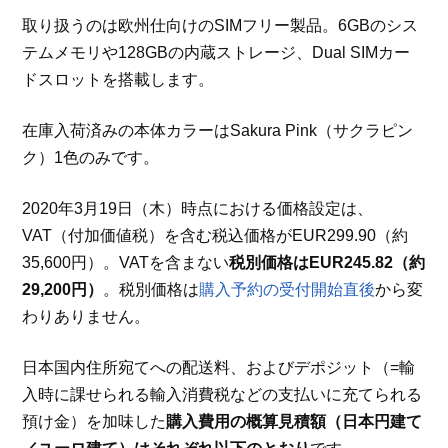
取り扱うのは欧州仕向けのSIMフリー製品。6GBのシス
テムメモリや128GBの内蔵ストレージ、Dual SIMカー
ドスロットを搭載します。
在庫入荷済みの本体カラーはSakura Pink（サクラピン
ク）1色のみです。
2020年3月19日（木）時点における価格設定は、
VAT（付加価値税）を含む税込価格がEUR299.90（約
35,600円）。VATを含まない
税別価格はEUR245.82（約
29,200円）
。税別価格は
購入予約の受付開始直後
から変
わりありません。
日本国内住所宛てへの配送料、およびデポジット（=輸
入時に課せられる輸入消費税などの支払いに充てられる
預け金）を加味した
購入費用の概算見積額（日本円建て