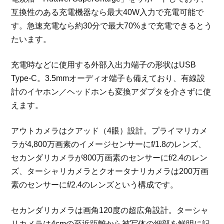
互換性のある充電機器なら最大40W入力で充電可能で
す。急速充電なら約30分で最大70%まで充電できるとう
たいます。
充電時などに使用する外部入出力端子の形状はUSB
Type-C。3.5mmオーディオ端子も備えており、有線設
計のイヤホン／ヘッドホンも変換アダプタを介さずに使
えます。
アウトカメラはクアッド（4眼）設計。プライマリカメ
ラが4,800万画素のイメージセンサーにf/1.8のレンズ、
セカンダリカメラが800万画素のセンサーにf/2.4のレン
ズ、ターシャリカメラとクオータナリカメラは200万画
素のセンサーにf/2.4のレンズという構成です。
セカンダリカメラは画角120度の超広角設計。ターシャ
リカメラは4cmの至近距離から被写体の細部を鮮明に記