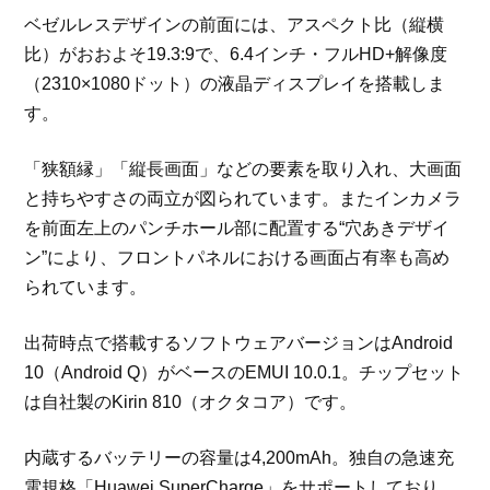
ベゼルレスデザインの前面には、アスペクト比（縦横
比）がおおよそ19.3:9で、6.4インチ・フルHD+解像度
（2310×1080ドット）の液晶ディスプレイを搭載しま
す。
「狭額縁」「縦長画面」などの要素を取り入れ、大画面
と持ちやすさの両立が図られています。またインカメラ
を前面左上のパンチホール部に配置する“穴あきデザイ
ン”により、フロントパネルにおける画面占有率も高め
られています。
出荷時点で搭載するソフトウェアバージョンはAndroid
10（Android Q）がベースのEMUI 10.0.1。チップセット
は自社製のKirin 810（オクタコア）です。
内蔵するバッテリーの容量は4,200mAh。独自の急速充
電規格「Huawei SuperCharge」をサポートしており、