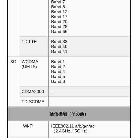
Band 7
Band 8
Band 12
Band 17
Band 20
Band 28
Band 66
TD-LTE
Band 38
Band 40
Band 41
3G
WCDMA
Band 1
(UMTS)
Band 2
Band 4
Band 5
Band 8
CDMA2000
–
TD-SCDMA
–
通信機能（その他）
Wi-Fi
IEEE802.11 a/b/g/n/ac
（2.4GHz／5GHz）