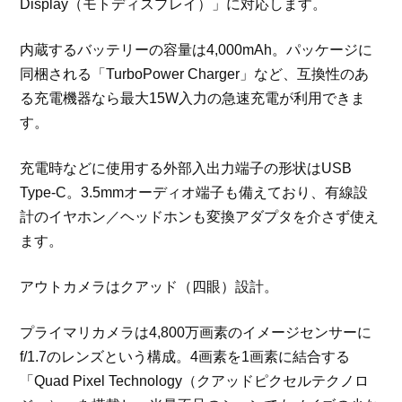
Display（モトディスプレイ）」に対応します。
内蔵するバッテリーの容量は4,000mAh。パッケージに
同梱される「TurboPower Charger」など、互換性のあ
る充電機器なら最大15W入力の急速充電が利用できま
す。
充電時などに使用する外部入出力端子の形状はUSB
Type-C。3.5mmオーディオ端子も備えており、有線設
計のイヤホン／ヘッドホンも変換アダプタを介さず使え
ます。
アウトカメラはクアッド（四眼）設計。
プライマリカメラは4,800万画素のイメージセンサーに
f/1.7のレンズという構成。4画素を1画素に結合する
「Quad Pixel Technology（クアッドピクセルテクノロ