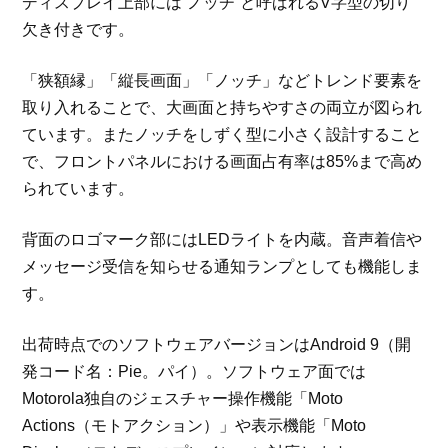
ディスプレイ上部には“ノッチ”と呼ばれるV字型の切り
欠き付きです。
「狭額縁」「縦長画面」「ノッチ」などトレンド要素を
取り入れることで、大画面と持ちやすさの両立が図られ
ています。またノッチをしずく型に小さく設計すること
で、フロントパネルにおける画面占有率は85%まで高め
られています。
背面のロゴマーク部にはLEDライトを内蔵。音声着信や
メッセージ受信を知らせる通知ランプとしても機能しま
す。
出荷時点でのソフトウェアバージョンはAndroid 9（開
発コード名：Pie。パイ）。ソフトウェア面では
Motorola独自のジェスチャー操作機能「Moto
Actions（モトアクション）」や表示機能「Moto