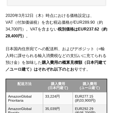
2020年3月12日（木）時点における価格設定は、
VAT（付加価値税）を含む税込価格がEUR289.90（約
34,700円）。VATを含まない
税別価格はEUR237.62（約
28,400円）
。
日本国内住所宛てへの配送料、およびデポジット（=輸
入時に課せられる輸入消費税などの支払いに充てられる
預け金）を加味した
購入費用の概算見積額（日本円建て
／ユーロ建て）はそれぞれ以下のとおり
です。
配送方法
購入費用
購入費用
(日本円建て)
(ユーロ建て)
AmazonGlobal
33,224円
EUR277.15
Prioritaria
(約33,900円)
AmazonGlobal
35,039円
EUR292.29
Rapida
(約35,700円)