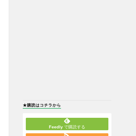
★購読はコチラから
Feedly
で購読する