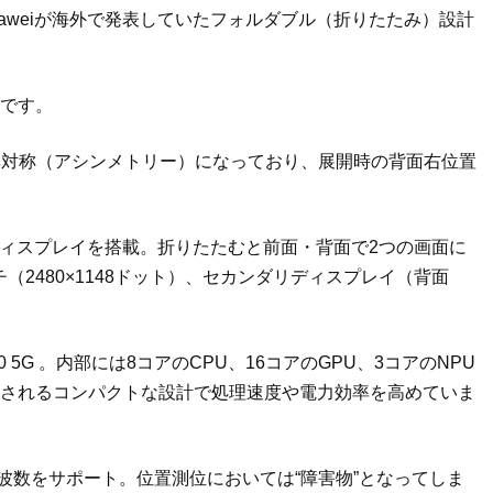
にHuaweiが海外で発表していたフォルダブル（折りたたみ）設計
品です。
非対称（アシンメトリー）になっており、展開時の背面右位置
ELディスプレイを搭載。折りたたむと前面・背面で2つの画面に
（2480×1148ドット）、セカンダリディスプレイ（背面
。
0 5G 。内部には8コアのCPU、16コアのGPU、3コアのNPU
造されるコンパクトな設計で処理速度や電力効率を高めていま
波数をサポート。位置測位においては“障害物”となってしま