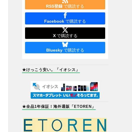
RSS登録
で購読する
Facebook
で購読する
X
で購読する
Bluesky
で購読する
★けっこう安い。「イオシス」
★全品1年保証！海外通販「ETOREN」