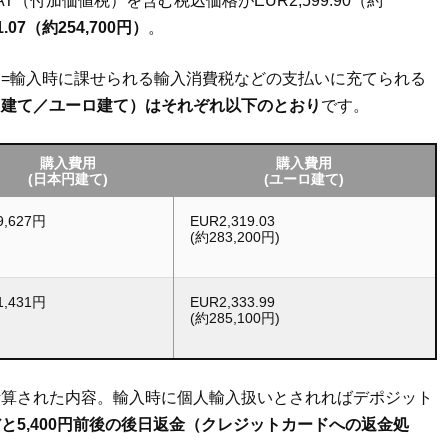
T（付加価値税）を含む税込価格がEUR2,599.90（約
.07（約254,700円）
。
=輸入時に課せられる輸入消費税などの支払いに充てられる
円建て／ユーロ建て）はそれぞれ以下のとおり
です。
購入費用
購入費用
(日本円建て)
(ユーロ建て)
9,627円
EUR2,319.03
(約283,200円)
1,431円
EUR2,333.99
(約285,100円)
計算された内容。輸入時に個人輸入扱いとされればデポジット
と5,400円前後の後日返金（クレジットカードへの返金処