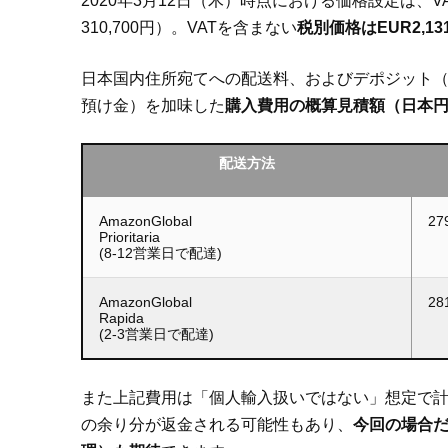
2020年3月12日（木）時点における価格設定は、VA
310,700円）。VATを含まない
税別価格はEUR2,131
日本国内住所宛てへの配送料、およびデポジット（
預け金）を加味した
購入費用の概算見積額（日本
配送方法
AmazonGlobal
27
Prioritaria
(8-12営業日で配達)
AmazonGlobal
28
Rapida
(2-3営業日で配達)
また上記費用は「個人輸入扱いではない」想定で
の余り分が返金される可能性もあり、
今回の場合だ