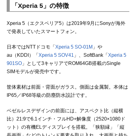
「Xperia 5」の特徴
Xperia 5（エクスペリア5）は2019年9月にSonyが海外
で発表していたスマートフォン。
日本ではNTTドコモ「
Xperia 5 SO-01M
」や
au（KDDI）「
Xperia 5 SOV41
」、SoftBank「
Xperia 5
901SO
」として3キャリアでROM64GB搭載のSingle
SIMモデルが発売中です。
筐体素材は前面・背面がガラス。側面は金属製。本体は
IP65／IP68等級の防塵防水設計です。
ベゼルレスデザインの前面には、アスペクト比（縦横
比）21:9で6.1インチ・フルHD+解像度（2520×1080ド
ット）の有機ELディスプレイを搭載。「狭額縁」「縦
長画面」などのトレンド要素を取り入れ、大画面と持ち