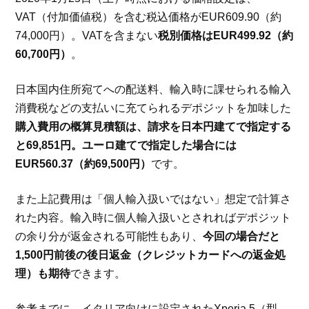
VAT（付加価値税）を含む税込価格がEUR609.90（約
74,000円）。VATを含まない
税別価格はEUR499.92（約
60,700円）
。
日本国内住所宛てへの配送料、輸入時に課せられる輸入
消費税などの支払いに充てられるデポジットを加味した
購入費用の概算見積額は、請求を日本円建てで指定する
と69,851円。ユーロ建てで指定した場合には
EUR560.37（約69,500円）
です。
また上記費用は「個人輸入扱いではない」想定で計算さ
れた内容。輸入時に個人輸入扱いとされればデポジット
の余り分が返金される可能性もあり、
今回の場合だと
1,500円前後の後日返金（クレジットカードへの返金処
理）も期待
できます。
参考までに、イタリア向けに設定されたXperia 5（型