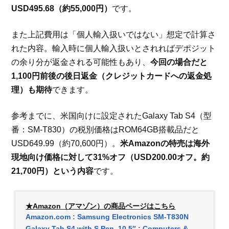
USD495.68（約55,000円）
です。
また上記費用は「個人輸入扱いではない」想定で計算さ
れた内容。輸入時に個人輸入扱いとされればデポジット
の余り分が返金される可能性もあり、
今回の場合だと
1,100円前後の後日返金（クレジットカードへの返金処
理）も期待
できます。
参考までに、米国向けに設定されたGalaxy Tab S4（型
番：SM-T830）の税別価格はROM64GB搭載品だと
USD649.99（約70,600円）。
米Amazonの特売は海外
現地向け価格に対して31%オフ（USD200.00オフ。約
21,700円）という内容
です。
★Amazon（アマゾン）の商品ページはこちら
Amazon.com : Samsung Electronics SM-T830N
Galaxy Tab S4 with S Pen, 10.5″ : Computers &