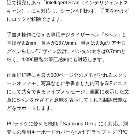
証で補完しあう「Intelligent Scan（インテリジェントス
キャン）」にも対応し、シーンを問わず、手間をかけず
にロックが解除できます。
手書き操作に使える専用デジタイザーペン「Sペン」は
直径が9.2mm、長さが137.9mm、重さは9.3gの“アナロ
グペンらしい”デザイン設計。ペン先の太さは0.7mmと
細く、4,096段階の筆圧感知にも対応します。
画面消灯時にも最大100ページ分のメモがとれるスクリ
ーンオフメモ、写真などに手書きした内容をGIFアニメ
にして共有できるライブメッセージ、画面に表示した文
章にSペンをかざすと意味を表示してくれる翻訳機能な
どをサポートします。
PCライクに使える機能「Samsung Dex」にも対応。別
売りの専用キーボードカバーをつけて“ラップトップPC