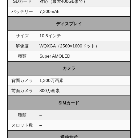
SDカード
対応（最大400GBまで）
バッテリー
7,300mAh
ディスプレイ
サイズ
10.5インチ
解像度
WQXGA（2560×1600ドット）
種類
Super AMOLED
カメラ
背面カメラ
1,300万画素
前面カメラ
800万画素
SIMカード
種類
–
スロット数
–
通信方式