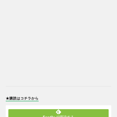
★購読はコチラから
Feedly
で購読する