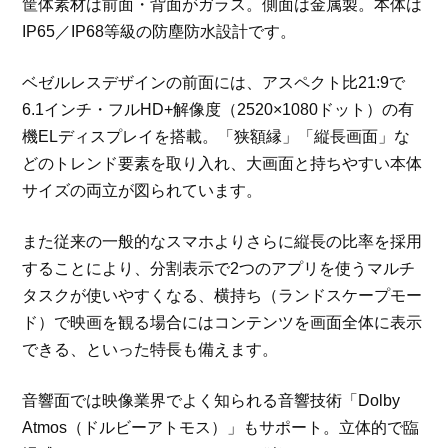
筐体素材は前面・背面がガラス。側面は金属製。本体は
IP65／IP68等級の防塵防水設計です。
ベゼルレスデザインの前面には、アスペクト比21:9で
6.1インチ・フルHD+解像度（2520×1080ドット）の有
機ELディスプレイを搭載。「狭額縁」「縦長画面」な
どのトレンド要素を取り入れ、大画面と持ちやすい本体
サイズの両立が図られています。
また従来の一般的なスマホよりさらに縦長の比率を採用
することにより、分割表示で2つのアプリを使うマルチ
タスクが使いやすくなる、横持ち（ランドスケープモー
ド）で映画を観る場合にはコンテンツを画面全体に表示
できる、といった特長も備えます。
音響面では映像業界でよく知られる音響技術「Dolby
Atmos（ドルビーアトモス）」もサポート。立体的で臨