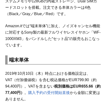
ステムメモリや128GBの内蔵ストレージ、Dual SIMカ
ードスロットを搭載。注文できる本体カラーは4色
（Black／Gray／Blue／Red）です。
Amazon.itでは“端末単体”に加え、ノイズキャンセル機能
に対応するSony製の最新フルワイヤレスイヤホン「WF-
1000XM3」をバンドルした“セット品”の販売もおこなっ
ています。
端末単体
2019年10月10日（木）時点における価格設定は、
VAT（付加価値税）を含む税込価格がEUR799.90（約
94,400円）。VATを含まない
税別価格はEUR655.66（約
77,400円）
。
購入予約の受付開始直後
から金額に変更は
ありません。