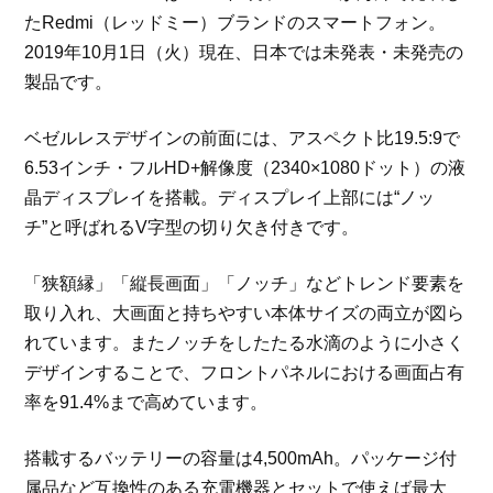
たRedmi（レッドミー）ブランドのスマートフォン。
2019年10月1日（火）現在、日本では未発表・未発売の
製品です。
ベゼルレスデザインの前面には、アスペクト比19.5:9で
6.53インチ・フルHD+解像度（2340×1080ドット）の液
晶ディスプレイを搭載。ディスプレイ上部には“ノッ
チ”と呼ばれるV字型の切り欠き付きです。
「狭額縁」「縦長画面」「ノッチ」などトレンド要素を
取り入れ、大画面と持ちやすい本体サイズの両立が図ら
れています。またノッチをしたたる水滴のように小さく
デザインすることで、フロントパネルにおける画面占有
率を91.4%まで高めています。
搭載するバッテリーの容量は4,500mAh。パッケージ付
属品など互換性のある充電機器とセットで使えば最大