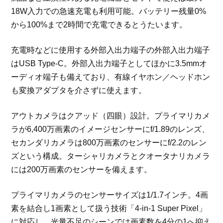
18W入力での急速充電も利用可能。バッテリー残量0%
から100%まで2時間で充電できるとうたいます。
充電時などに使用する外部入出力端子の外部入出力端子
はUSB Type-C。外部入出力端子としてほかに3.5mmオ
ーディオ端子も備えており、有線イヤホン／ヘッドホン
も変換アダプタを介さずに使えます。
アウトカメラはクアッド（四眼）設計。プライマリカメ
ラが6,400万画素のイメージセンサーにf/1.89のレンズ、
セカンダリカメラは800万画素のセンサーにf/2.2のレン
ズという構成。ターシャリカメラとクオータナリカメラ
には200万画素のセンサーを備えます。
プライマリカメラのセンサーサイズは1/1.7インチ。4画
素を結合し1画素として扱う技術「4-in-1 Super Pixel」
に対応し、光量不足のシーンでは画素数を4分の1へ抑え