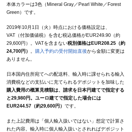
本体カラーは3色（Mineral Gray／Pearl White／Forest
Green）です。
2019年10月1日（火）時点における価格設定は、
VAT（付加価値税）を含む税込価格がEUR249.90（約
29,600円）。VATを含まない
税別価格はEUR208.25（約
24,700円）
。
購入予約の受付開始直後
から金額に変更は
ありません。
日本国内住所宛てへの配送料、輸入時に課せられる輸入
消費税などの支払いに充てられるデポジットを加味した
購入費用の概算見積額は、請求を日本円建てで指定する
と29,980円。ユーロ建てで指定した場合には
EUR244.57（約29,600円）
です。
また上記費用は「個人輸入扱いではない」想定で計算さ
れた内容。輸入時に個人輸入扱いとされればデポジット