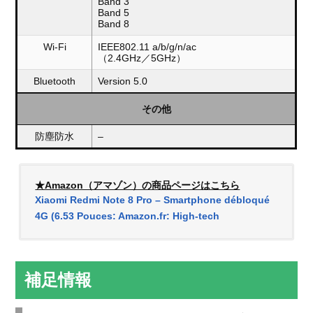
Band 3
Band 5
Band 8
Wi-Fi
IEEE802.11 a/b/g/n/ac
（2.4GHz／5GHz）
Bluetooth
Version 5.0
その他
防塵防水
–
★Amazon（アマゾン）の商品ページはこちら
Xiaomi Redmi Note 8 Pro – Smartphone débloqué
4G (6.53 Pouces: Amazon.fr: High-tech
補足情報