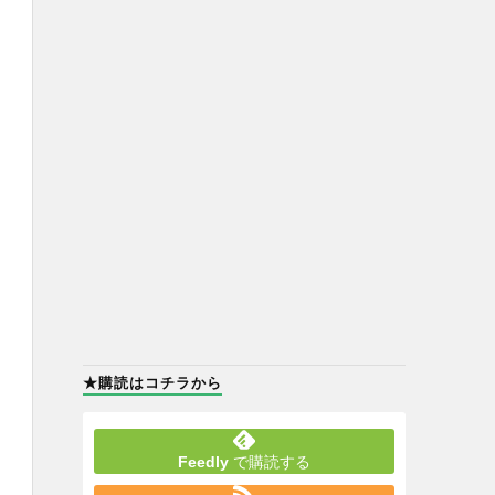
★購読はコチラから
Feedly
で購読する