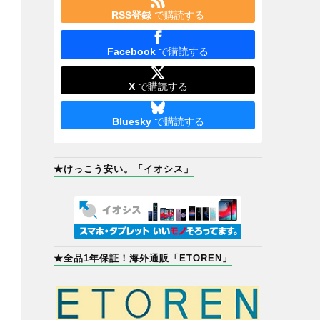
RSS登録
で購読する
Facebook
で購読する
X
で購読する
Bluesky
で購読する
★けっこう安い。「イオシス」
★全品1年保証！海外通販「ETOREN」