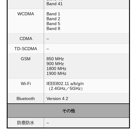
Band 41
WCDMA
Band 1
Band 2
Band 5
Band 8
CDMA
–
TD-SCDMA
–
GSM
850 MHz
900 MHz
1800 MHz
1900 MHz
Wi-Fi
IEEE802.11 a/b/g/n
（2.4GHz／5GHz）
Bluetooth
Version 4.2
その他
防塵防水
–