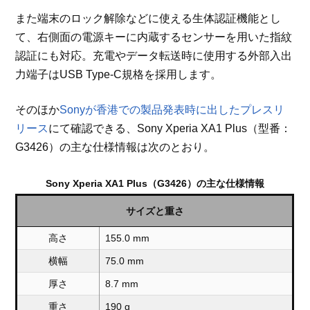
また端末のロック解除などに使える生体認証機能とし
て、右側面の電源キーに内蔵するセンサーを用いた指紋
認証にも対応。充電やデータ転送時に使用する外部入出
力端子はUSB Type-C規格を採用します。
そのほか
Sonyが香港での製品発表時に出したプレスリ
リース
にて確認できる、Sony Xperia XA1 Plus（型番：
G3426）の主な仕様情報は次のとおり。
Sony Xperia XA1 Plus（G3426）の主な仕様情報
サイズと重さ
高さ
155.0 mm
横幅
75.0 mm
厚さ
8.7 mm
重さ
190 g