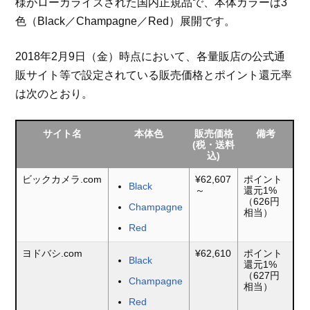
様がローカライズされた国内正規品で、本体カラーは3
色（Black／Champagne／Red）展開です。
2018年2月9日（金）時点において、各量販店の公式通
販サイト等で設定されている販売価格とポイント還元率
は次のとおり。
サイト名
本体色
販売価格
備考
(税・送料
込)
ビックカメラ.com
¥62,607
ポイント
Black
～
還元1%
（626円
Champagne
相当）
Red
ヨドバシ.com
¥62,610
ポイント
Black
還元1%
（627円
Champagne
相当）
Red