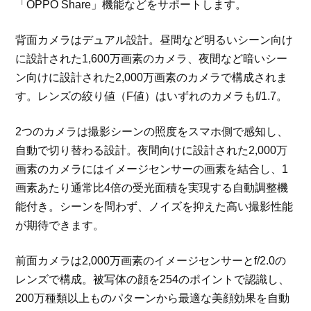
「OPPO Share」機能などをサポートします。
背面カメラはデュアル設計。昼間など明るいシーン向け
に設計された1,600万画素のカメラ、夜間など暗いシー
ン向けに設計された2,000万画素のカメラで構成されま
す。レンズの絞り値（F値）はいずれのカメラもf/1.7。
2つのカメラは撮影シーンの照度をスマホ側で感知し、
自動で切り替わる設計。夜間向けに設計された2,000万
画素のカメラにはイメージセンサーの画素を結合し、1
画素あたり通常比4倍の受光面積を実現する自動調整機
能付き。シーンを問わず、ノイズを抑えた高い撮影性能
が期待できます。
前面カメラは2,000万画素のイメージセンサーとf/2.0の
レンズで構成。被写体の顔を254のポイントで認識し、
200万種類以上ものパターンから最適な美顔効果を自動