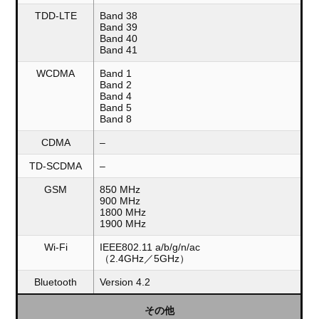
TDD-LTE
Band 38
Band 39
Band 40
Band 41
WCDMA
Band 1
Band 2
Band 4
Band 5
Band 8
CDMA
–
TD-SCDMA
–
GSM
850 MHz
900 MHz
1800 MHz
1900 MHz
Wi-Fi
IEEE802.11 a/b/g/n/ac
（2.4GHz／5GHz）
Bluetooth
Version 4.2
その他