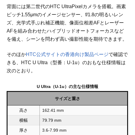
背面には第二世代のHTC UltraPixelカメラを搭載。画素
ピッチ1.55μmのイメージセンサー、f/1.8の明るいレン
ズ、光学式手ぶれ補正機能、像面位相差AFとレーザー
AFを組み合わせたハイブリッドオートフォーカスなど
を備え、シーンを問わず高い撮影性能を期待できます。
そのほか
HTC公式サイトの香港向け製品ページ
で確認で
きる、HTC U Ultra（型番：U-1u）のおもな仕様情報は
次のとおり。
U Ultra（U-1u）の主な仕様情報
サイズと重さ
高さ
162.41 mm
横幅
79.79 mm
厚さ
3.6-7.99 mm