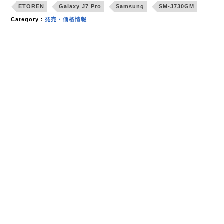
ETOREN
Galaxy J7 Pro
Samsung
SM-J730GM
Category：
発売・価格情報