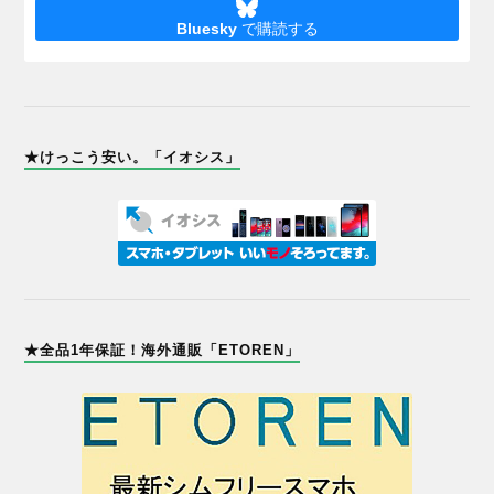
Bluesky
で購読する
★けっこう安い。「イオシス」
★全品1年保証！海外通販「ETOREN」