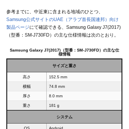
参考までに、中近東に含まれる地域のひとつ、
Samsung公式サイトのUAE（アラブ首長国連邦）向け
製品ページ
にて確認できる、Samsung Galaxy J7(2017)
（型番：SM-J730FD）の主な仕様情報は次のとおり。
Samsung Galaxy J7(2017)（型番：SM-J730FD）の主な仕
様情報
サイズと重さ
高さ
152.5 mm
横幅
74.8 mm
厚さ
8.0 mm
重さ
181 g
システム
OS
Android