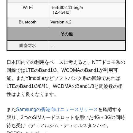
Wi-Fi
IEEE802.11 b/g/n
（2.4GHz）
Bluetooth
Version 4.2
その他
防塵防水
–
日本国内での利用をベースに考えると、NTTドコモ系の
回線ではLTEのBand1/3、WCDMAのBand1が利用可
能。またY!mobileなどソフトバンク系の回線であれば
LTEのBand1/3/8/41、WCDMAのBand1/8と周波数の相
性はより良くなります。
また
Samsungの香港向けニュースリリース
を確認する
限り、2つのSIMカードスロットを用いた4G＋3Gの同時
待ち受け（デュアルシム・デュアルスタンバイ。