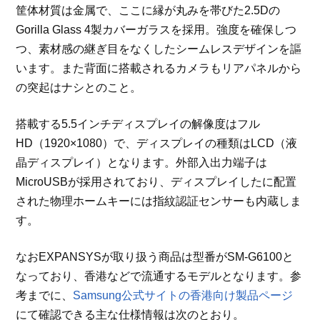
筐体材質は金属で、ここに縁が丸みを帯びた2.5Dの
Gorilla Glass 4製カバーガラスを採用。強度を確保しつ
つ、素材感の継ぎ目をなくしたシームレスデザインを謳
います。また背面に搭載されるカメラもリアパネルから
の突起はナシとのこと。
搭載する5.5インチディスプレイの解像度はフル
HD（1920×1080）で、ディスプレイの種類はLCD（液
晶ディスプレイ）となります。外部入出力端子は
MicroUSBが採用されており、ディスプレイしたに配置
された物理ホームキーには指紋認証センサーも内蔵しま
す。
なおEXPANSYSが取り扱う商品は型番がSM-G6100と
なっており、香港などで流通するモデルとなります。参
考までに、
Samsung公式サイトの香港向け製品ページ
にて確認できる主な仕様情報は次のとおり。