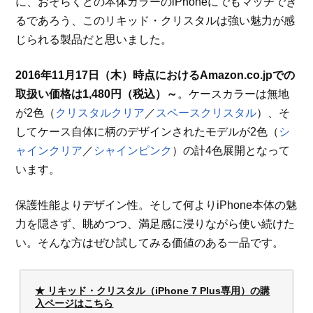
に、おそらくどの本体カラーのiPhoneにでもマッチでき
るであろう、このリキッド・クリスタルは強い魅力が感
じられる製品だと思いました。
2016年11月17日（木）時点におけるAmazon.co.jpでの
取扱い価格は1,480円（税込）～
。ケースカラーは無地
が2色（
クリスタルクリア
／
スペースクリスタル
）、そ
してケース自体に柄のデザインされたモデルが2色（
シ
ャインクリア
／
シャインピンク
）の計4色展開となって
います。
保護性能よりデザイン性。そして何よりiPhone本体の魅
力を隠さず、眺めつつ、満足感に浸りながら使い続けた
い。そんな方はぜひ試してみる価値のある一品です。
★ リキッド・クリスタル（iPhone 7 Plus専用）の購
入ページはこちら