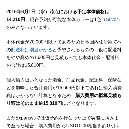
2016年6月1日（水）時点における予定本体価格は
14,210円
。現在予約が可能な本体カラーは1色（
Silver
）
のみとなっています。
本体代金が70,000円以下であるため日本国内住所宛てへ
の
配送料は別途かかる
と予想されるものの、仮に配送料
をやや高めの1,600円と見積もっても本体代金＋配送料
の合計は15,810円。
個人輸入扱いとなった場合、商品代金、配送料、保険な
どを加味した合計費用が16,666円以下であれば輸入消費
税はかからない計算となるため、
購入費用の概算見積も
り額はそのまま約15,810円
ほどとなります。
またExpansysでは仮予約を行なった上で実際に購入ま
で至った場合、購入費用からUSD10.00相当を割り引く