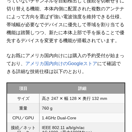
っていないチャンネルを自動検出して接続を切断せずに
切り替える機能、本体内側に配置された複数のアンテナ
によって方向を選ばず強い電波強度を維持できる仕様、
帯域幅が必要なでデバイスに優先して帯域を割り当てる
機能は踏襲しつつ、新たに本体上部で手を振ることで優
先するデバイスを変更する機能が搭載されています。
なお既にアメリカ国内向けには購入の予約受付が始まっ
ており、
アメリカ国内向けのGoogleストア
にて確認で
きる詳細な技術仕様は以下のとおり。
項目
詳細
サイズ
高さ 247 ✕ 幅 128 ✕ 奥行 132 mm
重量
760 g
CPU／GPU
1.4GHz Dual-Core
接続／ネット
IEEE 802.11 a/b/g/n/ac