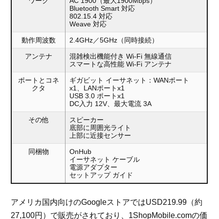
ワーク
AC 1900（最大1900Mbps）
Bluetooth Smart 対応
802.15.4 対応
Weave 対応
動作周波数
2.4GHz／5GHz（同時接続）
アンテナ
混雑検出機能付き Wi-Fi 無線通信
スマートな高性能 Wi-Fi アンテナ
ポートとコネ
ギガビット イーサネット：WANポート
クタ
x1、LANポートx1
USB 3.0 ポートx1
DC入力 12V、最大電流 3A
その他
スピーカー
底部に周囲光ライト
上部に近接センサー
同梱物
OnHub
イーサネット ケーブル
電源アダプター
セットアップ ガイド
アメリカ国内向けのGoogleストアではUSD219.99（約
27,100円）で販売がされており、1ShopMobile.comの価