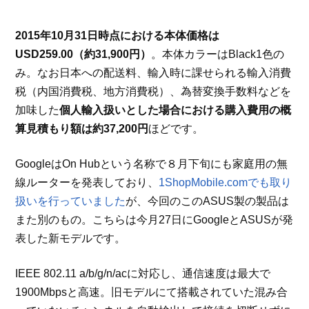
2015年10月31日時点における本体価格は
USD259.00（約31,900円）
。本体カラーはBlack1色の
み。なお日本への配送料、輸入時に課せられる輸入消費
税（内国消費税、地方消費税）、為替変換手数料などを
加味した
個人輸入扱いとした場合における購入費用の概
算見積もり額は約37,200円
ほどです。
GoogleはOn Hubという名称で８月下旬にも家庭用の無
線ルーターを発表しており、
1ShopMobile.comでも取り
扱いを行っていました
が、今回のこのASUS製の製品は
また別のもの。こちらは今月27日にGoogleとASUSが発
表した新モデルです。
IEEE 802.11 a/b/g/n/acに対応し、通信速度は最大で
1900Mbpsと高速。旧モデルにて搭載されていた混み合