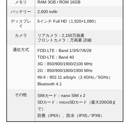
メモリ
RAM 3GB / ROM 16GB
バッテリー
2,600 mAh
ディスプレ
5インチ Full HD（1,920×1,080）
イ
カメラ
リアカメラ：2,150万画素
フロントカメラ：万画素 詳細
通信方式
FDD-LTE：Band 1/3/5/7/8/28
TDD-LTE：Band 40
3G：850/900/1900/2100 MHz
2G：850/900/1800/1900 MHz
Wi-fi：802.11 a/b/g/n（2.4GHz／5GHz）
Bluetooth 4.1
その他
SIMカード：nano SIM x 2
SDカード：microSDカード（最大200GBま
で）
防塵（IP6X）、防水（IPX5／IPX8）