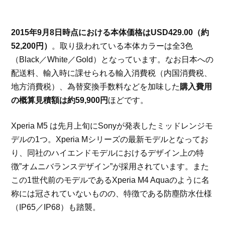
2015年9月8日時点における本体価格はUSD429.00（約
52,200円）
。取り扱われている本体カラーは全3色
（Black／White／Gold）となっています。なお日本への
配送料、輸入時に課せられる輸入消費税（内国消費税、
地方消費税）、為替変換手数料などを加味した
購入費用
の概算見積額は約59,900円
ほどです。
Xperia M5 は先月上旬にSonyが発表したミッドレンジモ
デルの1つ。Xperia Mシリーズの最新モデルとなってお
り、同社のハイエンドモデルにおけるデザイン上の特
徴”オムニバランスデザイン”が採用されています。また
この1世代前のモデルであるXperia M4 Aquaのように名
称には冠されていないものの、特徴である防塵防水仕様
（IP65／IP68）も踏襲。