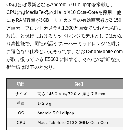
OSはほぼ最新となるAndroid 5.0 Lollipopを搭載し、
CPUにはMediaTek製のHelio X10 Octa-Coreを採用。他
にもRAM容量が3GB、リアカメラの有効画素数が2,150
万画素、フロントカメラも1,300万画素でなおかつAFに
対応、と現行におけるミッドレンジモデルとしてはかな
り高性能で、同社が謳う”スーパーミッドレンジ”と呼ぶ
に遜色ない仕様といえそうです。なお1ShopMobile.com
が取り扱っている E5663 に関する、その他の詳細な技
術仕様は以下のとおり。
項目
詳細
サイズ
高さ 145.0 ✕ 幅 72.0 ✕ 厚さ 7.6 mm
重量
142.6 g
OS
Android 5.0 Lollipop
CPU
MediaTek Helio X10 2.0GHz Octa-Core