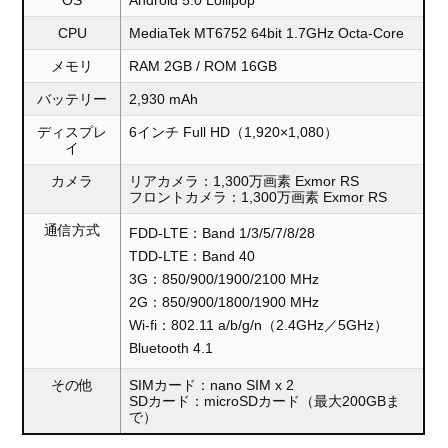
OS
Android 5.0 Lollipop
CPU
MediaTek MT6752 64bit 1.7GHz Octa-Core
メモリ
RAM 2GB / ROM 16GB
バッテリー
2,930 mAh
ディスプレ
6インチ Full HD（1,920×1,080）
イ
カメラ
リアカメラ：1,300万画素 Exmor RS
フロントカメラ：1,300万画素 Exmor RS
通信方式
FDD-LTE：Band 1/3/5/7/8/28
TDD-LTE：Band 40
3G：850/900/1900/2100 MHz
2G：850/900/1800/1900 MHz
Wi-fi：802.11 a/b/g/n（2.4GHz／5GHz）
Bluetooth 4.1
その他
SIMカード：nano SIM x 2
SDカード：microSDカード（最大200GBま
で）