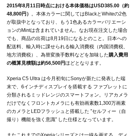
2015年8月11日時点における本体価格はUSD385.00（約
48,800円）
。本体カラーに関してはBlackとWhiteの2色
が取扱中となっており、もう1色あるカラーバリエーシ
ョンのMintは含まれていません。なお現在注文した場合
でも、商品の出荷は8月19日になるとのこと。日本への
配送料、輸入時に課せられる輸入消費税（内国消費税、
地方消費税）、為替変換手数料などを加味した
購入費用
の概算見積額は約56,500円
ほどとなります。
Xperia C5 Ultra は今月初旬にSonyが新たに発表した端
末で、6インチディスプレイを搭載する ファブレットに
分類されるミッドレンジのスマートフォン。リアカメラ
だけでなくフロントカメラにも有効画素数1,300万画素
のカメラとLEDフラッシュと搭載した ”セルフィー（自
撮り）機能を強く意識” した仕様となっています。
またこれまでのXperiaシリーズとは一線を画する、ディ