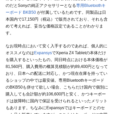
のだとSonyの純正アクセサリーとなる
専用Bluetoothキ
ーボード BKB50
が付属しているためです。同製品は日
本国内で17,150円（税込）で販売されており、それも含
めて考えれば、妥当な価格設定であることがわかりま
す。
なお現時点において安く入手するのであれば、個人的に
オススメなのは
Expansys
でXperia Z4 Tabletの本体だけ
を購入するといったもの。同日時点における本体価格が
81,560円、購入費用の概算見積額が約89,400円となって
おり、日本への配送に対応し、かつ現在在庫を持ってい
るショップの中では最安値。専用Bluetoothキーボード
のBKB50も併せて欲しい場合、こちらだけ国内で個別に
購入しても合計額が約106,600円と安く、かつキーボー
ドは故障時に国内で保証を受けられるといったメリット
もあります。ちなみにExpansysではキーボードとのセ