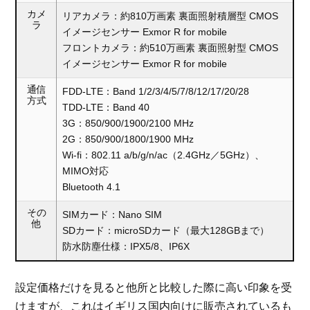
カメ
リアカメラ：約810万画素 裏面照射積層型 CMOS
ラ
イメージセンサー Exmor R for mobile
フロントカメラ：約510万画素 裏面照射型 CMOS
イメージセンサー Exmor R for mobile
通信
FDD-LTE：Band 1/2/3/4/5/7/8/12/17/20/28
方式
TDD-LTE：Band 40
3G：850/900/1900/2100 MHz
2G：850/900/1800/1900 MHz
Wi-fi：802.11 a/b/g/n/ac（2.4GHz／5GHz）、
MIMO対応
Bluetooth 4.1
その
SIMカード：Nano SIM
他
SDカード：microSDカード（最大128GBまで）
防水防塵仕様：IPX5/8、IP6X
設定価格だけを見ると他所と比較した際に高い印象を受
けますが、これはイギリス国内向けに販売されているも