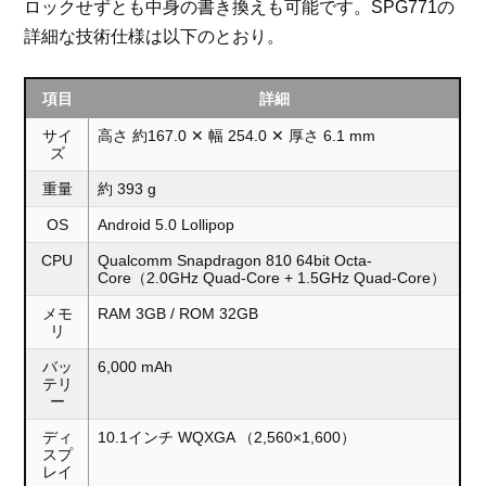
ロックせずとも中身の書き換えも可能です。SPG771の
詳細な技術仕様は以下のとおり。
項目
詳細
サイ
高さ 約167.0 ✕ 幅 254.0 ✕ 厚さ 6.1 mm
ズ
重量
約 393 g
OS
Android 5.0 Lollipop
CPU
Qualcomm Snapdragon 810 64bit Octa-
Core（2.0GHz Quad-Core + 1.5GHz Quad-Core）
メモ
RAM 3GB / ROM 32GB
リ
バッ
6,000 mAh
テリ
ー
ディ
10.1インチ WQXGA （2,560×1,600）
スプ
レイ