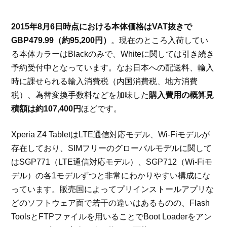
2015年8月6日時点における本体価格はVAT抜きで
GBP479.99（約95,200円）
。現在のところ入荷してい
る本体カラーはBlackのみで、Whiteに関しては引き続き
予約受付中となっています。なお日本への配送料、輸入
時に課せられる輸入消費税（内国消費税、地方消費
税）、為替変換手数料などを加味した
購入費用の概算見
積額は約107,400円
ほどです。
Xperia Z4 TabletはLTE通信対応モデル、Wi-Fiモデルが
存在しており、SIMフリーのグローバルモデルに関して
はSGP771（LTE通信対応モデル）、SGP712（Wi-Fiモ
デル）の各1モデルずつと非常にわかりやすい構成にな
っています。販売国によってプリインストールアプリな
どのソフトウェア面で若干の違いはあるものの、Flash
ToolsとFTPファイルを用いることでBoot Loaderをアン