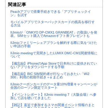
関連記事
Peachアプリで搭乗手続きできる「アプリチェックイ
ン」を試す
モバイルアプリでスターバックスカードの残高を移行す
る方法
IIJmioが「ONKYO DP-CMX1 GRANBEAT」の取扱いを発
表。SIMセット購入でAmazonギフト券プレゼントも
IIJmioファミリーシェアプランを解約する際に気をつけた
い申請の手順
IIJmio meetingで見聞きしたLUMIX DMC-CM1関連情報に
ついて
【備忘録】iPhoneのApp Storeで日本向けに提供されてい
ないアプリをダウンロードする手順
【備忘録】BIC SIM契約者が行なっておきたい「Wi2
300」利用の初期手続き＋α まとめ
IIJmioクーポンカードのデータ量10%増量キャンペーンが
全国のローソン限定でスタート
【イベントレポート】IIJmio meeting 7（大阪会場）へ参
加して話を聴いてきました
【雑記】直近で参加するスマホ関連イベント情報のまと