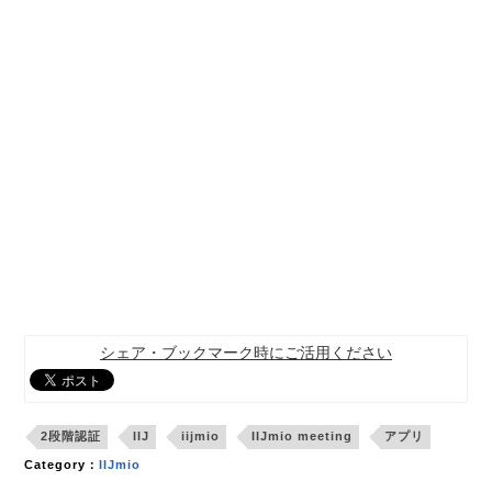
シェア・ブックマーク時にご活用ください
2段階認証
IIJ
iijmio
IIJmio meeting
アプリ
Category：
IIJmio