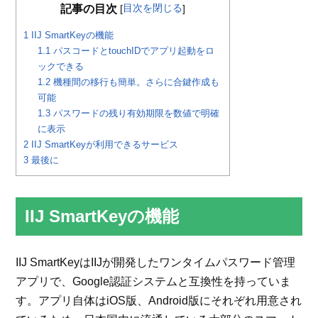
目次を閉じる
記事の目次
[
]
1
IIJ SmartKeyの機能
1.1
パスコードとtouchIDでアプリ起動をロ
ックできる
1.2
機種間の移行も簡単。さらに合鍵作成も
可能
1.3
パスワードの残り有効期限を数値で明確
に表示
2
IIJ SmartKeyが利用できるサービス
3
最後に
IIJ SmartKeyの機能
IIJ SmartKeyはIIJが開発したワンタイムパスワード管理
アプリで、Google認証システムと互換性を持っていま
す。アプリ自体はiOS版、Android版にそれぞれ用意され