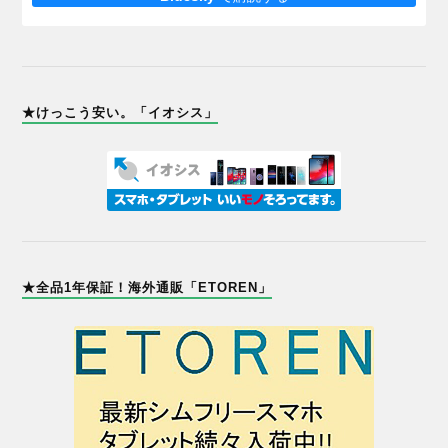
★けっこう安い。「イオシス」
★全品1年保証！海外通販「ETOREN」