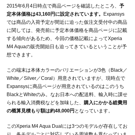
2015年6月4日時点で商品ページを確認したところ、
予
定本体価格は43,160円に設定されています。
Expansys
では商品の入荷予定が間近に迫った仮注文受付中の商品
に関しては、発売前に予定本体価格を商品ページに記載
する傾向があるため、今回の価格記載によってXperia
M4 Aquaの販売開始日も迫ってきているということが予
想できます。
この端末は本体カラーのバリエーションが3色（Black／
White／Silver／Coral）用意されていますが、現時点で
Expansysに商品ページが用意されているのはこのうち
BlackとWhiteのみ。なお日本への配送料、輸入時に課せ
られる輸入消費税などを加味した、
購入にかかる総費用
の概算見積もり額は約48,000円
となっています。
このXperia M4 Aqua Dualには3つのモデルが存在してお
り、各モデルごとに対応している周波数も異なっていま