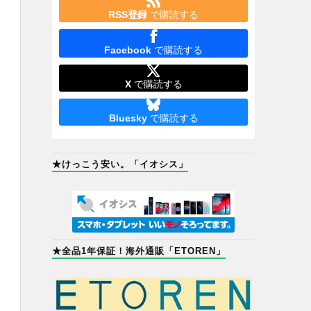
RSS登録
で購読する
Facebook
で購読する
X
で購読する
Bluesky
で購読する
★けっこう安い。「イオシス」
★全品1年保証！海外通販「ETOREN」