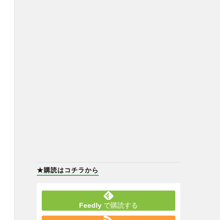
★購読はコチラから
Feedly
で購読する