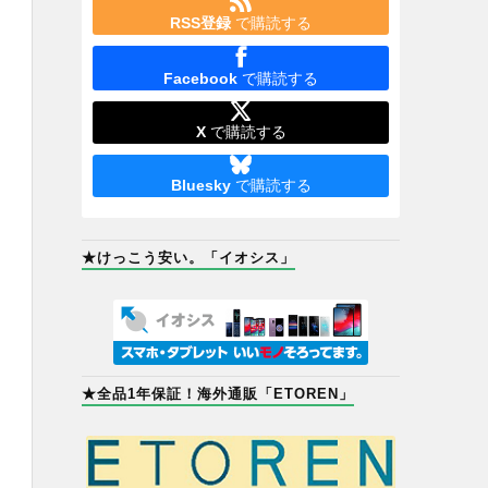
RSS登録
で購読する
Facebook
で購読する
X
で購読する
Bluesky
で購読する
★けっこう安い。「イオシス」
★全品1年保証！海外通販「ETOREN」