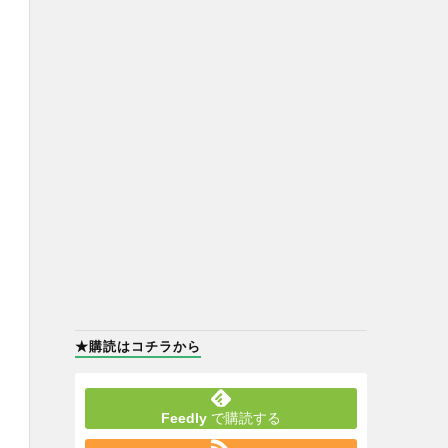
★購読はコチラから
Feedly
で購読する