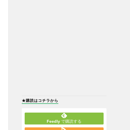
★購読はコチラから
Feedly
で購読する