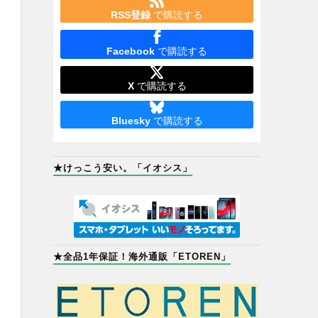
RSS登録
で購読する
Facebook
で購読する
X
で購読する
Bluesky
で購読する
★けっこう安い。「イオシス」
★全品1年保証！海外通販「ETOREN」