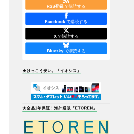
RSS登録
で購読する
Facebook
で購読する
X
で購読する
Bluesky
で購読する
★けっこう安い。「イオシス」
★全品1年保証！海外通販「ETOREN」