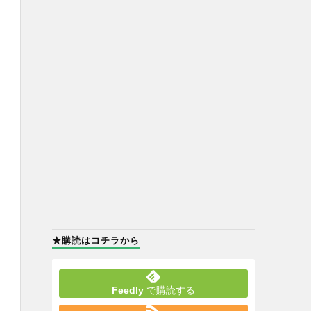
★購読はコチラから
Feedly
で購読する