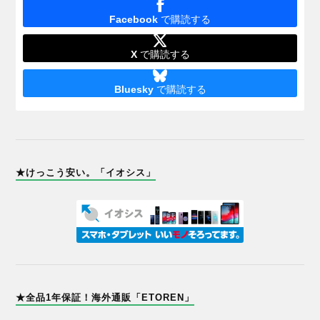
Facebook
で購読する
X
で購読する
Bluesky
で購読する
★けっこう安い。「イオシス」
★全品1年保証！海外通販「ETOREN」