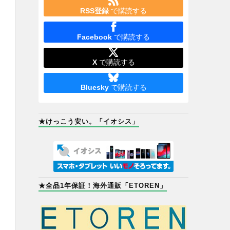
RSS登録
で購読する
Facebook
で購読する
X
で購読する
Bluesky
で購読する
★けっこう安い。「イオシス」
★全品1年保証！海外通販「ETOREN」