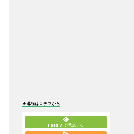
★購読はコチラから
Feedly
で購読する