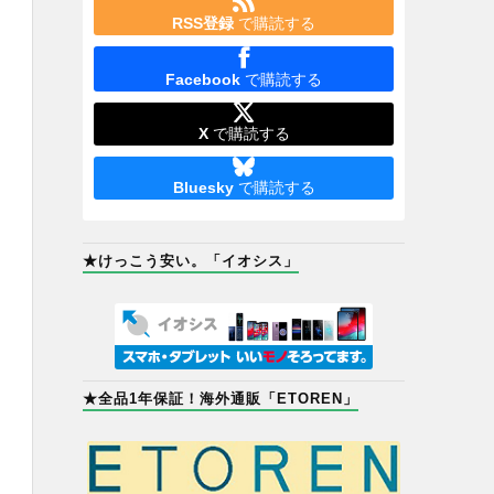
RSS登録
で購読する
Facebook
で購読する
X
で購読する
Bluesky
で購読する
★けっこう安い。「イオシス」
★全品1年保証！海外通販「ETOREN」