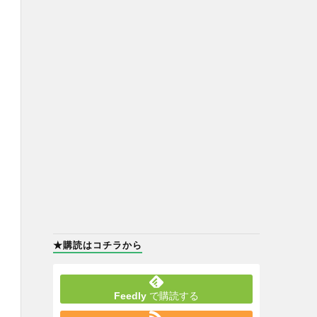
★購読はコチラから
Feedly
で購読する