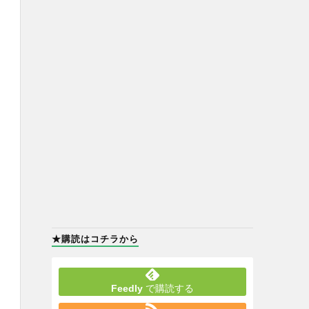
★購読はコチラから
Feedly
で購読する