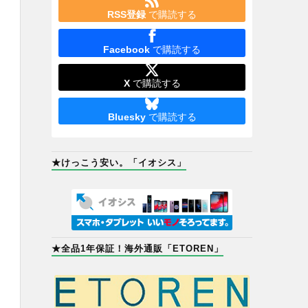
RSS登録
で購読する
Facebook
で購読する
X
で購読する
Bluesky
で購読する
★けっこう安い。「イオシス」
★全品1年保証！海外通販「ETOREN」